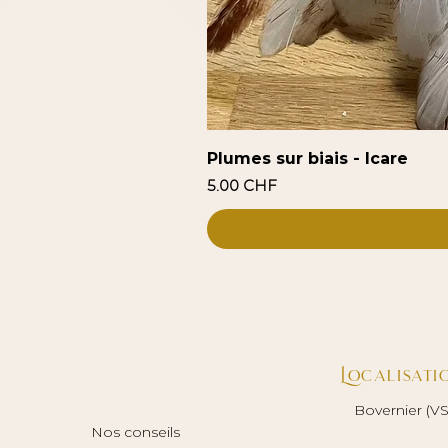
Plumes sur biais - Icare
Prix
5.00 CHF
Localisati
Bovernier (VS
Nos conseils