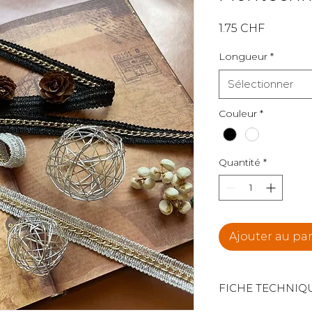
Prix
1.75 CHF
Longueur
*
Sélectionner
Couleur
*
Quantité
*
Ajouter au pa
FICHE TECHNIQ