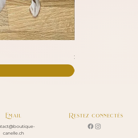
Ruban Jacquard - Aubin
Prix
2.25 CHF
Email
Restez connectés
tact@boutique-
canelle.ch