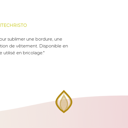
Unité de vente :
Largeur :
NTECHRISTO
Composition :
pour sublimer une bordure, une
ition de vêtement. Disponible en
Motif :
e utilisé en bricolage."
Entretien :
Ex : Si vous souhai
200cm en un seul