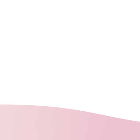
50cm
1.3cm
100% polyesther et
chaînette
-
Lavable à basse
température
Machine ou main
tez 4 x 50cm, vous recevrez
 morceau.