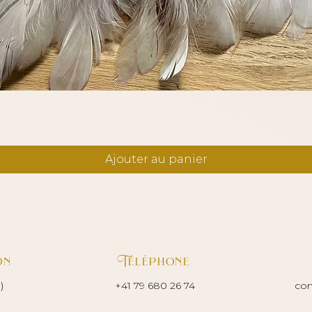
Aperçu rapide
Ajouter au panier
on
Téléphone
)
+41 79 680 26 74
con